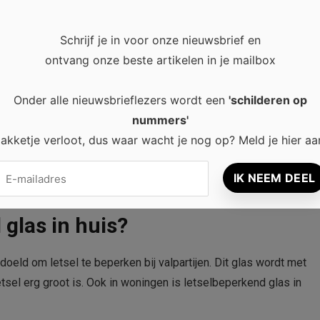
Schrijf je in voor onze nieuwsbrief en
ontvang onze beste artikelen in je mailbox
Onder alle nieuwsbrieflezers wordt een
'schilderen op
nummers'
akketje verloot, dus waar wacht je nog op? Meld je hier aa
glas in huis?
oeld om letsel te beperken bij valpartijen. Dit glas wordt met
tsel erg groot is. Ook in woningen is letselbeperkend glas in