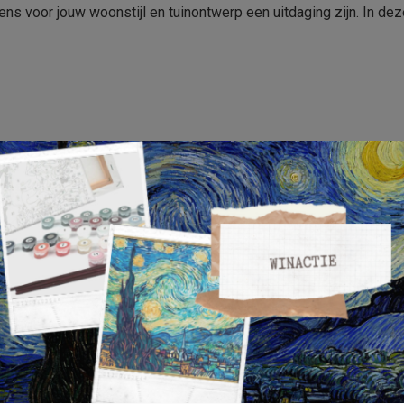
ns voor jouw woonstijl en tuinontwerp een uitdaging zijn. In dez