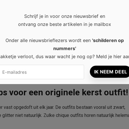
Schrijf je in voor onze nieuwsbrief en
ontvang onze beste artikelen in je mailbox
Onder alle nieuwsbrieflezers wordt een
'schilderen op
nummers'
akketje verloot, dus waar wacht je nog op? Meld je hier aa
ps voor een originele kerst outfit!
 er vast opgedoft uit elk jaar. De outfits bestaan vooral uit zwart,
glitter niet natuurlijk. Zulke chique outfits horen natuurlijk helem