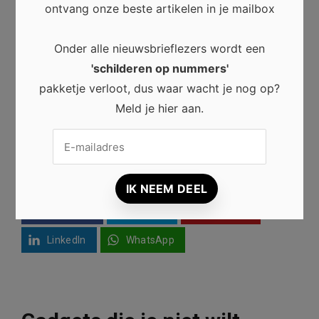
Neem dan een kijkje op Laminaat-plaza voor een
ontvang onze beste artikelen in je mailbox
uitgebreid assortiment aan pvc vloeren.
Onder alle nieuwsbrieflezers wordt een
Het kiezen van de juiste vloer kan een wereld van
'schilderen op nummers'
verschil maken in jouw huis. Met deze tips in je
pakketje verloot, dus waar wacht je nog op?
achterhoofd, ben je goed voorbereid om een pvc
Meld je hier aan.
vloer te kiezen die niet alleen mooi is, maar ook lang
meegaat. Veel succes met je zoektocht naar de
perfecte vloer!
Facebook
Twitter
Pinterest
LinkedIn
WhatsApp