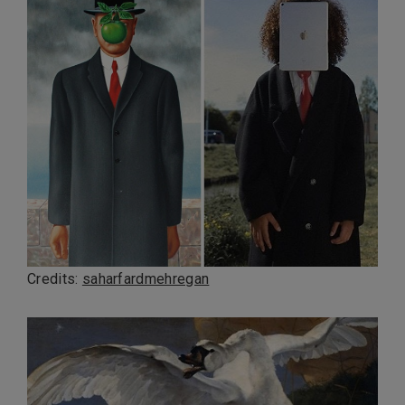
Credits:
saharfardmehregan