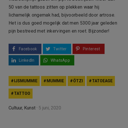
50 van de tattoos zitten op plekken waar hij
lichamelijk ongemak had, bijvoorbeeld door artrose.
Het is dus goed mogelijk dat men 5300 jaar geleden
pijn bestreed met inkervingen en roet. Bijzonder!
Facebook
Twitter
Pinterest
LinkedIn
WhatsApp
IJSMUMMIE
MUMMIE
ÖTZI
TATOEAGE
TATTOO
Cultuur
,
Kunst
·
5 juni, 2020