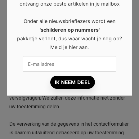
gegevensbescherming is artikel 6, lid 1 van de AVG,
ontvang onze beste artikelen in je mailbox
waardoor de verwerking van gegevens voor het
uitvoeren van een contract of precontractuele
Onder alle nieuwsbrieflezers wordt een
maatregelen mogelijk is.
'schilderen op nummers'
pakketje verloot, dus waar wacht je nog op?
Contactformulier
Meld je hier aan.
Als u ons via het contactformulier vragen stuurt, worden
uw gegevens op het aanvraagformulier, inclusief de
contactgegevens die u daar hebt verstrekt, opgeslagen
om het verzoek te verwerken en in geval van
vervolgvragen. We zullen deze informatie niet zonder
uw toestemming delen.
De verwerking van de gegevens in het contactformulier
is daarom uitsluitend gebaseerd op uw toestemming