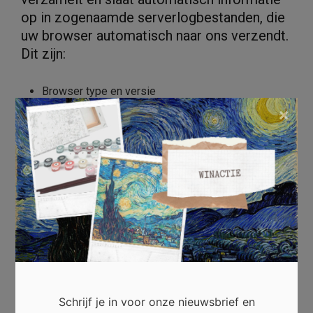
op in zogenaamde serverlogbestanden, die
uw browser automatisch naar ons verzendt.
Dit zijn:
Browser type en versie
×
Het gebruikte besturingssysteem
Verwijzende URL
Hostnaam van de computer
Datum en tijd van uw aanvraag
IP adres
Deze gegevens worden niet samengevoegd met
andere gegevensbronnen. De basis voor
Schrijf je in voor onze nieuwsbrief en