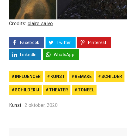
Credits:
claire salvo
Facebook
Twitter
Pinterest
LinkedIn
WhatsApp
INFLUENCER
KUNST
REMAKE
SCHILDER
SCHILDERIJ
THEATER
TONEEL
Kunst
·
2 oktober, 2020