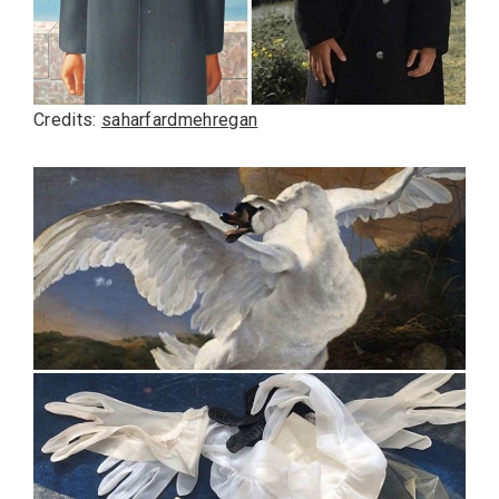
Credits:
saharfardmehregan