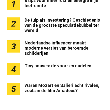
8 tips voor meer rust en energie in je
1
leefruimte
De tulp als investering? Geschiedenis
2
van de grootste speculatiebubbel ter
wereld
Nederlandse influencer maakt
3
moderne versies van beroemde
schilderijen
Tiny houses: de voor- en nadelen
4
Waren Mozart en Salieri echt rivalen,
5
zoals in de film Amadeus?