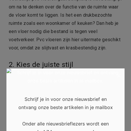
om na te denken over de functie van de ruimte waar
de vloer komt te liggen. Is het een drukbezochte
ruimte zoals een woonkamer of keuken? Dan heb je
een vloer nodig die bestand is tegen veel
voetverkeer. Pvc vloeren zijn hier uitermate geschikt
voor, omdat ze slijtvast en krasbestendig zijn.
2. Kies de juiste stijl
×
Pvc vloeren komen in een breed scala aan stijlen en
patronen. Van realistische hout- en steenlook tot
moderne abstracte designs. Denk goed na over
Schrijf je in voor onze nieuwsbrief en
welke stijl past bij jouw interieur en persoonlijke
ontvang onze beste artikelen in je mailbox
smaak. Wil je een warme uitstraling, dan is een
houtlook wellicht iets voor jou. Ga je voor een
Onder alle nieuwsbrieflezers wordt een