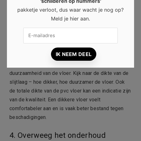
industriële look, dan kan een betonlook pvc vloer een
'schilderen op nummers'
goede keuze zijn.
pakketje verloot, dus waar wacht je nog op?
Meld je hier aan.
3. Let op de kwaliteit en
duurzaamheid
Niet alle pvc vloeren zijn gelijk gemaakt. Het is
belangrijk om te letten op de kwaliteit en
duurzaamheid van de vloer. Kijk naar de dikte van de
slijtlaag – hoe dikker, hoe duurzamer de vloer. Ook
de totale dikte van de pvc vloer kan een indicatie zijn
van de kwaliteit. Een dikkere vloer voelt
comfortabeler aan en is vaak beter bestand tegen
beschadigingen.
4. Overweeg het onderhoud