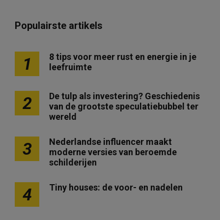
r
i
Populairste artikels
c
h
8 tips voor meer rust en energie in je
1
leefruimte
t
e
De tulp als investering? Geschiedenis
2
n
van de grootste speculatiebubbel ter
p
wereld
a
Nederlandse influencer maakt
3
g
moderne versies van beroemde
i
schilderijen
n
Tiny houses: de voor- en nadelen
4
e
r