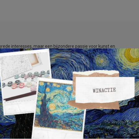
r brede interesses, maar een bijzondere passie voor kunst en
enis niet kennen, zijn gedoemd die te herhalen! Ik lever sinds juni
e.
den zijn gemarkeerd met
*