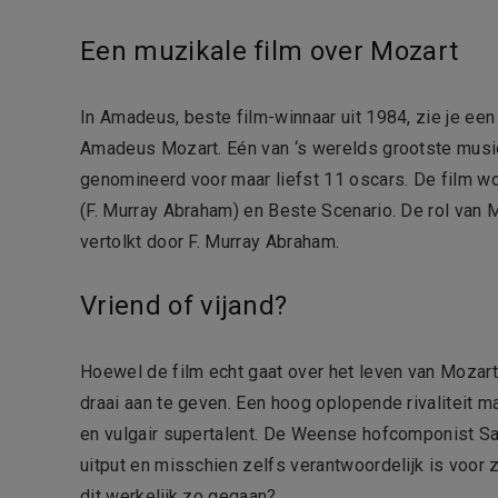
Een muzikale film over Mozart
In Amadeus, beste film-winnaar uit 1984, zie je ee
Amadeus Mozart. Eén van ‘s werelds grootste musici 
genomineerd voor maar liefst 11 oscars. De film won
(F. Murray Abraham) en Beste Scenario. De rol van 
vertolkt door F. Murray Abraham.
Vriend of vijand?
Hoewel de film echt gaat over het leven van Mozart
draai aan te geven. Een hoog oplopende rivaliteit ma
en vulgair supertalent. De Weense hofcomponist Sal
uitput en misschien zelfs verantwoordelijk is voor z
dit werkelijk zo gegaan?