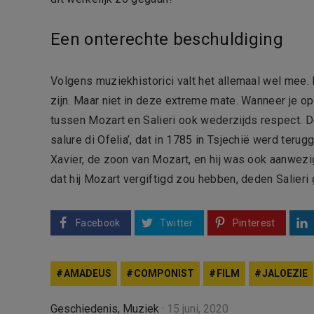
Een onterechte beschuldiging
Volgens muziekhistorici valt het allemaal wel mee. 
zijn. Maar niet in deze extreme mate. Wanneer je op 
tussen Mozart en Salieri ook wederzijds respect. D
salure di Ofelia’, dat in 1785 in Tsjechië werd terug
Xavier, de zoon van Mozart, en hij was ook aanwezi
dat hij Mozart vergiftigd zou hebben, deden Salieri 
Facebook
Twitter
Pinterest
AMADEUS
COMPONIST
FILM
JALOEZIE
Geschiedenis
,
Muziek
·
15 juni, 2020