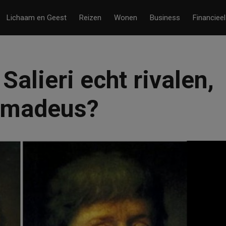
Lichaam en Geest
Reizen
Wonen
Business
Financieel
alieri echt rivalen,
 Amadeus?