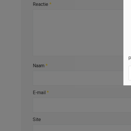
Reactie
*
p
Naam
*
E-mail
*
Site