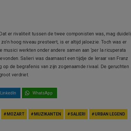
Dat er rivaliteit tussen de twee componisten was, mag duideli
zo’n hoog niveau presteert, is er altijd jaloezie. Toch was er
e musici werkten onder andere samen aan ‘per la ricuperata
gevonden. Salieri was daarnaast een tijdje de leraar van Franz
g op de begrafenis van zijn zogenaamde rivaal. De geruchten
groot verdriet.
LinkedIn
WhatsApp
MOZART
MUZIKANTEN
SALIERI
URBAN LEGEND