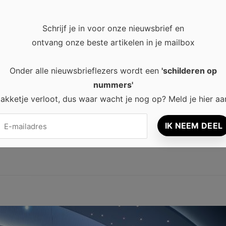
Schrijf je in voor onze nieuwsbrief en
ontvang onze beste artikelen in je mailbox
Onder alle nieuwsbrieflezers wordt een
'schilderen op
 met shutters
nummers'
akketje verloot, dus waar wacht je nog op? Meld je hier aa
tie. Tegenwoordig zijn er zoveel keuzes voor je raambekleding d
, hulp is onderweg! Hier leggen we uit waarom je moet kiezen …