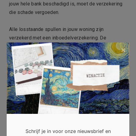
jouw hele bank beschadigd is, moet de verzekering
die schade vergoeden.
Alle losstaande spullen in jouw woning zijn
verzekerd met een inboedelverzekering. De
verzekering is officieel niet verplicht, maar wel altijd
×
aan te raden als je ergens gaat wonen. Of het nu een
huurhuis of koophuis betreft. Onverwachte situaties
kunnen zich altijd voordoen. Liever elke maand
premie betalen, dan dat je een grote kostenpost hebt
en die zelf moet ophoesten.
Een opstalverzekering
Voor sommige mensen is dit verplicht, maar lang niet
Schrijf je in voor onze nieuwsbrief en
voor iedereen. Je ziet vaak dat een