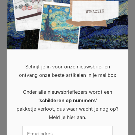
De verborgen wereld van
Schrijf je in voor onze nieuwsbrief en
kunstvervalsing: waarom experts
ontvang onze beste artikelen in je mailbox
nog steeds worden misleid
Onder alle nieuwsbrieflezers wordt een
De verborgen wereld van kunstvervalsing: waarom
'schilderen op nummers'
experts nog steeds worden misleid De kunstwereld
pakketje verloot, dus waar wacht je nog op?
lijkt glamoureus. Toch schuilt achter dure veilingen en
Meld je hier aan.
prestigieuze musea een veel donkerdere werkelijkheid.
Kunstvervalsing blijft namelijk een van de meest