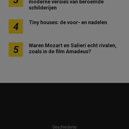
moderne versies van beroemde
i
schilderijen
n
Tiny houses: de voor- en nadelen
4
e
r
i
Waren Mozart en Salieri echt rivalen,
5
n
zoals in de film Amadeus?
g
Geschiedenis