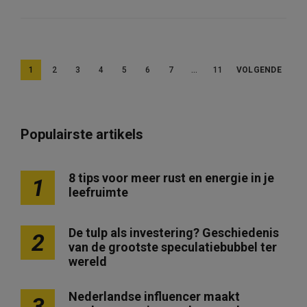
B
1
2
3
4
5
6
7
…
11
VOLGENDE
e
r
i
Populairste artikels
c
h
8 tips voor meer rust en energie in je
1
leefruimte
t
e
De tulp als investering? Geschiedenis
2
n
van de grootste speculatiebubbel ter
p
wereld
a
Nederlandse influencer maakt
3
g