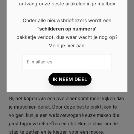
ontvang onze beste artikelen in je mailbox
Duurzaamheid is een belangrijk aspect bij het kiezen
Onder alle nieuwsbrieflezers wordt een
van een nieuwe vloer. Pvc vloeren zijn een duurzame
'schilderen op nummers'
keuze door hun lange levensduur en recyclebaarheid.
pakketje verloot, dus waar wacht je nog op?
Sommige leveranciers bieden ook pvc vloeren aan
Meld je hier aan.
die gemaakt zijn van gerecyclede materialen.
Informeer hier naar als het milieu voor jou een
belangrijke rol speelt.
Conclusie
Bij het kopen van een pvc vloer komt meer kijken dan
je misschien denkt. Door deze beste praktijken te
volgen, kun je een weloverwogen keuze maken die
past bij jouw behoeften en stijl. Ben je klaar om de
stap te zetten en te kiezen voor een mooie,