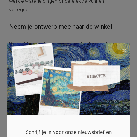
wel de waterleidingen of de elektra kunnen
verleggen.
Neem je ontwerp mee naar de winkel
Ben je klaar met je ontwerp? Je kunt het ontwerp
×
altijd meenemen naar een keukenwinkel als
Kitchen4al
l. Zij kunnen je daar voorzien van advies en
informatie. Misschien is het bijvoorbeeld toch
handiger om de spoelbak te verplaatsen of de oven
op een andere plek te plaatsen. De adviseurs in de
winkel hebben namelijk vaak vele jaren ervaring en
daardoor oog voor de kleinste details. Door je te
laten voorzien van advies weet je zeker dat je straks
naar huis gaat met een keuken die helemaal bij je
past en aan al je wensen voldoet.
Schrijf je in voor onze nieuwsbrief en