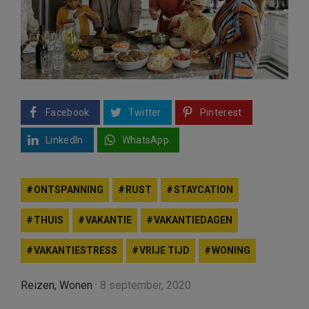
Facebook
Twitter
Pinterest
LinkedIn
WhatsApp
ONTSPANNING
RUST
STAYCATION
THUIS
VAKANTIE
VAKANTIEDAGEN
VAKANTIESTRESS
VRIJE TIJD
WONING
Reizen
,
Wonen
·
8 september, 2020