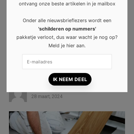
ontvang onze beste artikelen in je mailbox
Facebook
Twitter
Pinterest
Onder alle nieuwsbrieflezers wordt een
LinkedIn
WhatsApp
'schilderen op nummers'
pakketje verloot, dus waar wacht je nog op?
Meld je hier aan.
Beste tips voor het kiezen
en kopen van pvc vloeren
Jan
28 maart, 2024