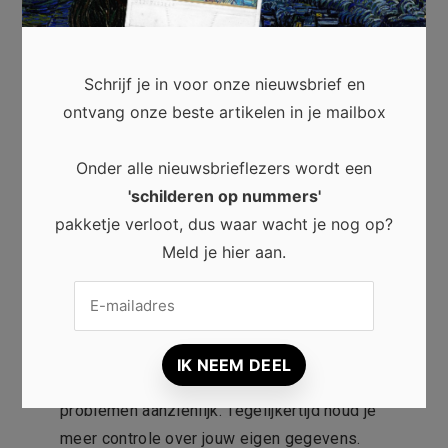
persoonlijke gegevens beter.
Digitale privacy begint bij
Schrijf je in voor onze nieuwsbrief en
kleine gewoonten
ontvang onze beste artikelen in je mailbox
Online veiligheid vraagt geen technische
Onder alle nieuwsbrieflezers wordt een
kennis. Kleine dagelijkse keuzes maken al
'schilderen op nummers'
een groot verschil. Gebruik sterke
pakketje verloot, dus waar wacht je nog op?
wachtwoorden. Werk software tijdig bij.
Meld je hier aan.
Controleer privacy-instellingen regelmatig.
Denk bovendien goed na voordat je
persoonlijke informatie deelt.
Daardoor verklein je de kans op digitale
problemen aanzienlijk. Tegelijkertijd houd je
meer controle over jouw eigen gegevens.