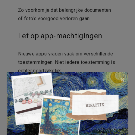
Zo voorkom je dat belangrijke documenten
of foto’s voorgoed verloren gaan.
Let op app-machtigingen
Nieuwe apps vragen vaak om verschillende
toestemmingen. Niet iedere toestemming is
echter noodzakelijk.
×
Controleer daarom welke gegevens een app
wil gebruiken. Heeft een zaklamp-app echt
toegang nodig tot jouw contacten? Meestal
niet.
Door kritisch te blijven, bescherm je jouw