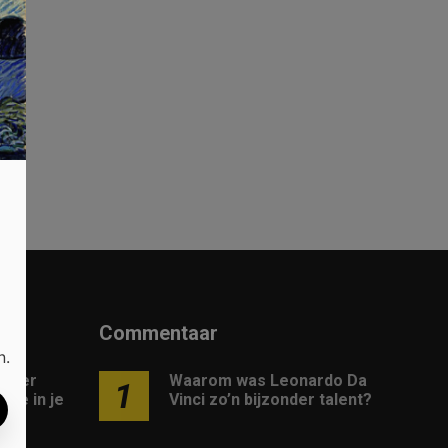
n
Commentaar
n.
 meer
Waarom was Leonardo Da
1
gie in je
Vinci zo’n bijzonder talent?