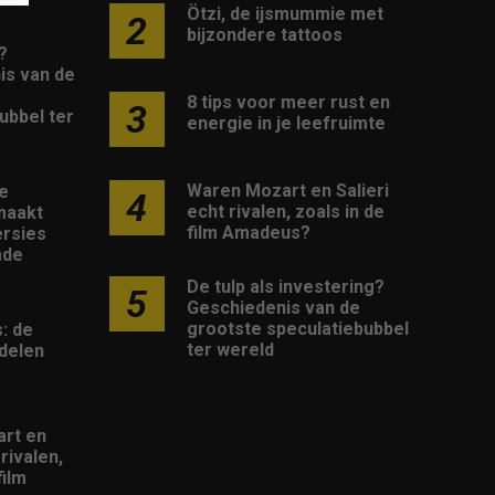
Ötzi, de ijsmummie met
2
bijzondere tattoos
?
is van de
8 tips voor meer rust en
3
ubbel ter
energie in je leefruimte
Waren Mozart en Salieri
e
4
echt rivalen, zoals in de
maakt
film Amadeus?
rsies
mde
De tulp als investering?
5
Geschiedenis van de
grootste speculatiebubbel
: de
ter wereld
delen
rt en
 rivalen,
film