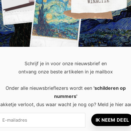
ne. We winkelen via internet. We bankieren digitaal. Ook houde
. Daardoor delen we dagelijks veel persoonlijke gegevens. Toch
Schrijf je in voor onze nieuwsbrief en
ontvang onze beste artikelen in je mailbox
Onder alle nieuwsbrieflezers wordt een
'schilderen op
nummers'
recent
Popular
akketje verloot, dus waar wacht je nog op? Meld je hier aa
Waarom een
8 tips voor
thuisbatterij steeds
rust en ener
interessanter wordt
leefruimte
voor Nederlandse