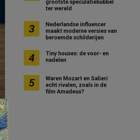
grootste speculatiebubbel
ter wereld
Nederlandse influencer
3
maakt moderne versies van
beroemde schilderijen
Tiny houses: de voor- en
4
nadelen
Waren Mozart en Salieri
5
echt rivalen, zoals in de
film Amadeus?
×