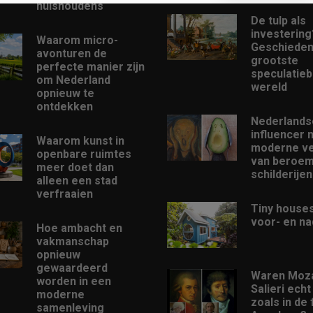
huishoudens
De tulp als
investering
Waarom micro-
Geschieden
avonturen de
grootste
perfecte manier zijn
speculatieb
om Nederland
wereld
opnieuw te
ontdekken
Nederlands
influencer 
Waarom kunst in
moderne ve
openbare ruimtes
van beroe
meer doet dan
schilderijen
alleen een stad
verfraaien
Tiny houses
voor- en na
Hoe ambacht en
vakmanschap
opnieuw
gewaardeerd
Waren Moza
worden in een
Salieri echt
moderne
zoals in de 
samenleving