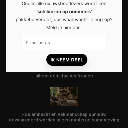
Onder alle nieuwsbrieflezers wordt een
'schilderen op nummers'
pakketje verloot, dus waar wacht je nog op?
Waarom micro-avonturen de perfecte manier zijn
Meld je hier aan.
om Nederland opnieuw te ontdekken
Waarom kunst in openbare ruimtes meer doet dan
alleen een stad verfraaien
Hoe ambacht en vakmanschap opnieuw
gewaardeerd worden in een moderne samenleving