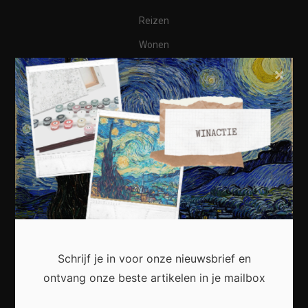
Reizen
Wonen
Business
×
Financieel
Varia
Meest recent
Schrijf je in voor onze nieuwsbrief en
Waarom een thuisbatterij steeds interessanter
ontvang onze beste artikelen in je mailbox
wordt voor Nederlandse huishoudens