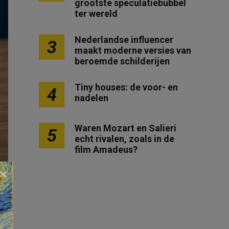
grootste speculatiebubbel
ter wereld
Nederlandse influencer
3
maakt moderne versies van
beroemde schilderijen
Tiny houses: de voor- en
4
nadelen
Waren Mozart en Salieri
5
echt rivalen, zoals in de
film Amadeus?
×