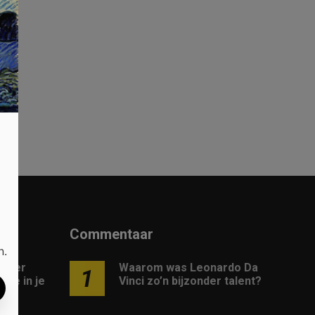
n
Commentaar
n.
 meer
Waarom was Leonardo Da
1
gie in je
Vinci zo’n bijzonder talent?