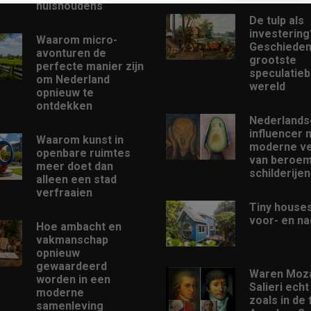
huishoudens
De tulp als
investering
Waarom micro-
Geschieden
avonturen de
grootste
perfecte manier zijn
speculatieb
om Nederland
wereld
opnieuw te
ontdekken
Nederlands
influencer 
Waarom kunst in
moderne ve
openbare ruimtes
van beroe
meer doet dan
schilderijen
alleen een stad
verfraaien
Tiny houses
voor- en na
Hoe ambacht en
vakmanschap
opnieuw
gewaardeerd
Waren Moza
worden in een
Salieri echt
moderne
zoals in de 
samenleving