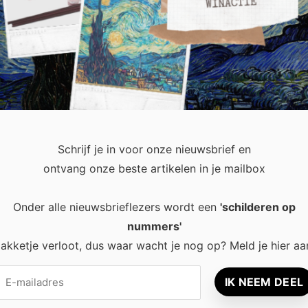
ne. We winkelen via internet. We bankieren digitaal. Ook houde
. Daardoor delen we dagelijks veel persoonlijke gegevens. Toch
Schrijf je in voor onze nieuwsbrief en
ontvang onze beste artikelen in je mailbox
Onder alle nieuwsbrieflezers wordt een
'schilderen op
nummers'
recent
Popular
akketje verloot, dus waar wacht je nog op? Meld je hier aa
Waarom een
8 tips voor
thuisbatterij steeds
rust en ener
interessanter wordt
leefruimte
voor Nederlandse