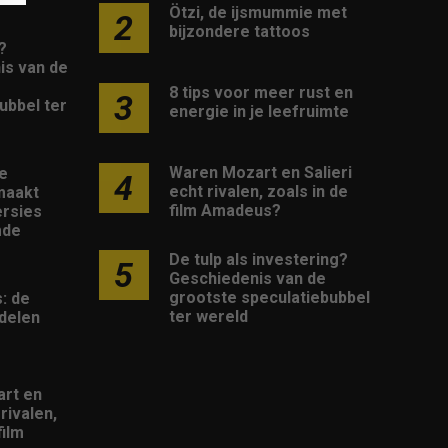
Ötzi, de ijsmummie met
2
bijzondere tattoos
?
is van de
8 tips voor meer rust en
3
ubbel ter
energie in je leefruimte
Waren Mozart en Salieri
e
4
echt rivalen, zoals in de
maakt
film Amadeus?
rsies
mde
De tulp als investering?
5
Geschiedenis van de
grootste speculatiebubbel
: de
ter wereld
delen
rt en
 rivalen,
film