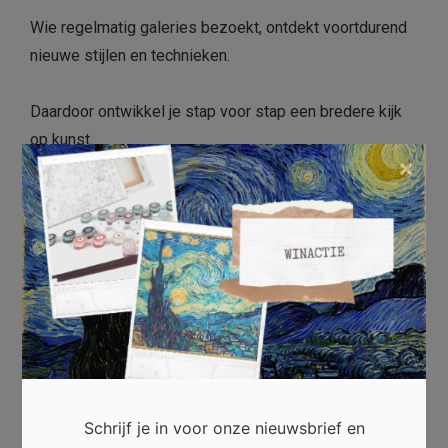
Wie regelmatig galeries bezoekt, ontdekt voortdurend
nieuwe stijlen en technieken.
Daardoor ontwikkel je stap voor stap een bredere kijk
op kunst.
×
Bovendien leer je verschillende kunstenaars kennen en
krijg je meer waardering voor hun vakmanschap.
Die nieuwsgierigheid maakt ieder galeriebezoek
opnieuw de moeite waard.
Conclusie
Lokale kunstgaleries vormen een waardevolle
Schrijf je in voor onze nieuwsbrief en