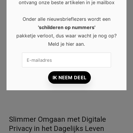
ontmoetingsplaats voor kunstenaars, verzamelaars en
ontvang onze beste artikelen in je mailbox
kunstliefhebbers. Ze bieden ruimte aan nieuw talent,
stimuleren culturele activiteiten en maken kunst
Onder alle nieuwsbrieflezers wordt een
toegankelijk voor een breed publiek.
'schilderen op nummers'
pakketje verloot, dus waar wacht je nog op?
Daarnaast zorgen persoonlijke ontmoetingen,
Meld je hier aan.
inspirerende tentoonstellingen en deskundig advies
ervoor dat bezoekers kunst op een diepere manier
beleven. Wie regelmatig een galerie bezoekt, ontdekt
niet alleen bijzondere kunstwerken, maar draagt ook bij
aan een levendige en creatieve kunstwereld.
Slimmer Omgaan met Digitale
Privacy in het Dagelijks Leven