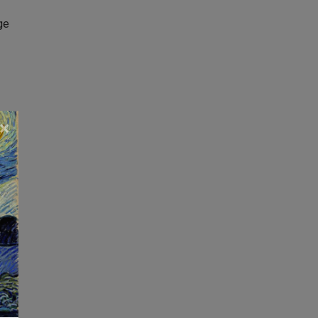
ge
×
n
n