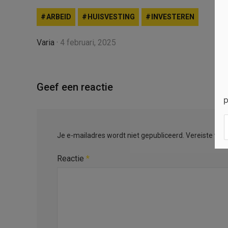
ARBEID
HUISVESTING
INVESTEREN
Varia
·
4 februari, 2025
Geef een reactie
p
Je e-mailadres wordt niet gepubliceerd.
Vereiste vel
Reactie
*