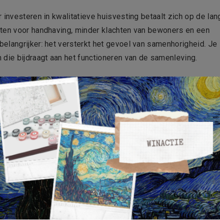
 investeren in kwalitatieve huisvesting betaalt zich op de lan
sten voor handhaving, minder klachten van bewoners en een
elangrijker: het versterkt het gevoel van samenhorigheid. Je
 die bijdraagt aan het functioneren van de samenleving.
isvesting van arbeidsmigranten, denk dan verder dan de stene
m het bouwen van een sterke, veerkrachtige gemeenschap. E
LinkedIn
WhatsApp