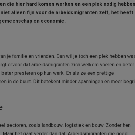
nsen die hier hard komen werken en een plek nodig hebbe
niet alleen fijn voor de arbeidsmigranten zelf, het heeft
e gemeenschap en economie.
 van je familie en vrienden. Dan wil je toch een plek hebben wa
zorgt ervoor dat arbeidsmigranten zich welkom voelen en beter
 beter presteren op hun werk. En als ze een prettige
ren in de buurt. Dit betekent minder spanningen en meer begr
e
veel sectoren, zoals landbouw, logistiek en bouw. Zonder hen
. Maar het gaat verder dan dat. Arbeidsmigranten die goed