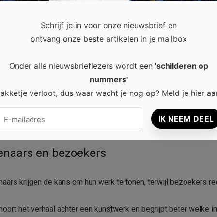
Schrijf je in voor onze nieuwsbrief en
ontvang onze beste artikelen in je mailbox
of bekende internationale kunstenaars. Toch begint het verhaal 
Onder alle nieuwsbrieflezers wordt een
'schilderen op
l tussen makers en bezoekers. Bovendien bieden ze een podium 
nummers'
akketje verloot, dus waar wacht je nog op? Meld je hier aa
lleen het bekijken van schilderijen of sculpturen. Je ontdekt ni
enaars en bezoekers
ars krijgen de kans om hun werk te tonen, terwijl bezoekers re
hoort het verhaal achter een kunstwerk en begrijpt beter welke in