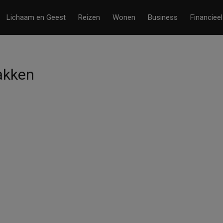
Lichaam en Geest
Reizen
Wonen
Business
Financieel
akken