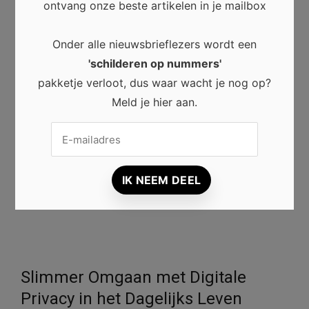
ontmoetingsplaats voor kunstenaars, verzamelaars en
ontvang onze beste artikelen in je mailbox
kunstliefhebbers. Ze bieden ruimte aan nieuw talent,
stimuleren culturele activiteiten en maken kunst
Onder alle nieuwsbrieflezers wordt een
toegankelijk voor een breed publiek.
'schilderen op nummers'
pakketje verloot, dus waar wacht je nog op?
Daarnaast zorgen persoonlijke ontmoetingen,
Meld je hier aan.
inspirerende tentoonstellingen en deskundig advies
ervoor dat bezoekers kunst op een diepere manier
beleven. Wie regelmatig een galerie bezoekt, ontdekt
niet alleen bijzondere kunstwerken, maar draagt ook bij
aan een levendige en creatieve kunstwereld.
Slimmer Omgaan met Digitale
Privacy in het Dagelijks Leven