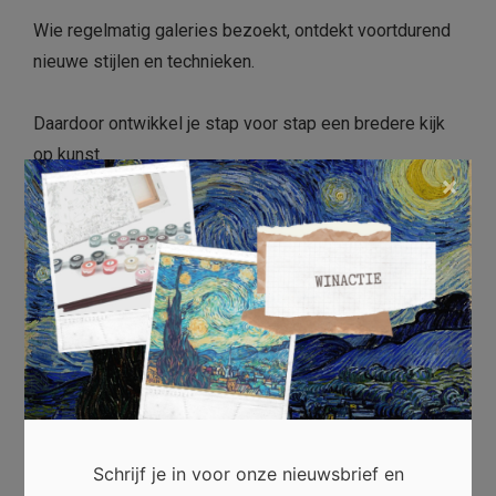
Wie regelmatig galeries bezoekt, ontdekt voortdurend
nieuwe stijlen en technieken.
Daardoor ontwikkel je stap voor stap een bredere kijk
op kunst.
×
Bovendien leer je verschillende kunstenaars kennen en
krijg je meer waardering voor hun vakmanschap.
Die nieuwsgierigheid maakt ieder galeriebezoek
opnieuw de moeite waard.
Conclusie
Lokale kunstgaleries vormen een waardevolle
Schrijf je in voor onze nieuwsbrief en