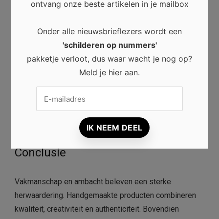
Historische technieken vormen een belangrijk
ontvang onze beste artikelen in je mailbox
onderdeel van onze cultuur.
Onder alle nieuwsbrieflezers wordt een
Door ze te blijven gebruiken en door te geven,
'schilderen op nummers'
behouden we waardevolle tradities.
pakketje verloot, dus waar wacht je nog op?
Meld je hier aan.
Bovendien inspireren ze nieuwe generaties makers.
Daardoor blijft het verleden verbonden met de
toekomst.
Conclusie
Vakmanschap en ambacht beleven een sterke
herwaardering. Handgemaakte producten combineren
kwaliteit, creativiteit en authenticiteit. Bovendien