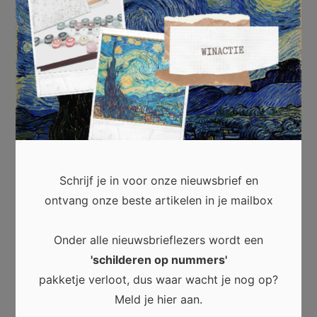
aanpasbare opties kunnen toiletverhuurbedrijven
voldoen aan diverse eisen, waardoor deelnemers,
medewerkers en bezoekers in comfort en gemak
kunnen genieten, zelfs in tijdelijke situaties.
Facebook
Twitter
Pinterest
LinkedIn
WhatsApp
Schrijf je in voor onze nieuwsbrief en
ontvang onze beste artikelen in je mailbox
Creëer een beter imago voor
Onder alle nieuwsbrieflezers wordt een
je bedrijf met het
'schilderen op nummers'
aanschaffen van laadpalen!
pakketje verloot, dus waar wacht je nog op?
Meld je hier aan.