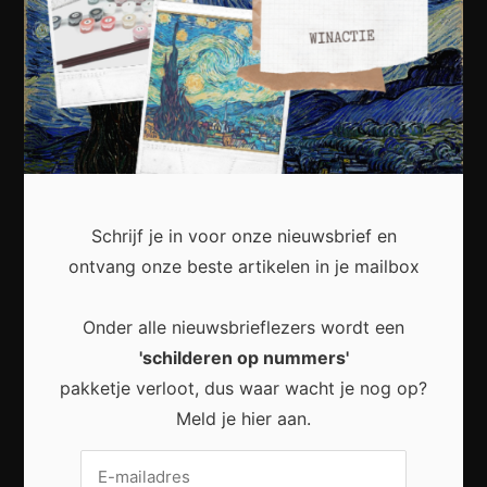
Kunst
Cultuur
Muziek
Lichaam en Geest
Reizen
Wonen
Schrijf je in voor onze nieuwsbrief en
Business
ontvang onze beste artikelen in je mailbox
Financieel
Onder alle nieuwsbrieflezers wordt een
Varia
'schilderen op nummers'
pakketje verloot, dus waar wacht je nog op?
Meest recent
Meld je hier aan.