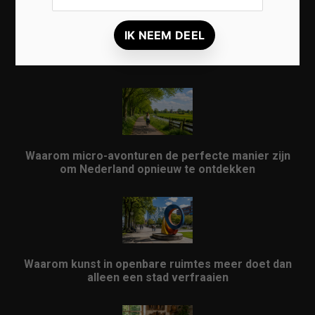
Waarom een thuisbatterij steeds interessanter
wordt voor Nederlandse huishoudens
Waarom micro-avonturen de perfecte manier zijn
om Nederland opnieuw te ontdekken
Waarom kunst in openbare ruimtes meer doet dan
alleen een stad verfraaien