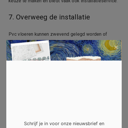
keuze te maken en biedt vaak ook installatieservice.
7. Overweeg de installatie
Pvc vloeren kunnen zwevend gelegd worden of
verlijmd. Zwevend leggen is vaak eenvoudiger en
×
sneller, maar verlijmen kan een stabielere en
duurzamere optie zijn. Denk na over welke
installatiemethode het beste past bij jouw situatie en
of je de vloer zelf gaat leggen of dit overlaat aan
professionals.
8. Denk aan het milieu
Duurzaamheid is een belangrijk aspect bij het kiezen
Schrijf je in voor onze nieuwsbrief en
van een nieuwe vloer. Pvc vloeren zijn een duurzame