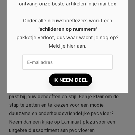
ontvang onze beste artikelen in je mailbox
keuze door hun lange levensduur en recyclebaarheid.
Sommige leveranciers bieden ook pvc vloeren aan
Onder alle nieuwsbrieflezers wordt een
die gemaakt zijn van gerecyclede materialen.
'schilderen op nummers'
Informeer hier naar als het milieu voor jou een
pakketje verloot, dus waar wacht je nog op?
belangrijke rol speelt.
Meld je hier aan.
Conclusie
Bij het kopen van een pvc vloer komt meer kijken dan
je misschien denkt. Door deze beste praktijken te
volgen, kun je een weloverwogen keuze maken die
past bij jouw behoeften en stijl. Ben je klaar om de
stap te zetten en te kiezen voor een mooie,
duurzame en onderhoudsvriendelijke pvc vloer?
Neem dan een kijkje op Laminaat-plaza voor een
uitgebreid assortiment aan pvc vloeren.