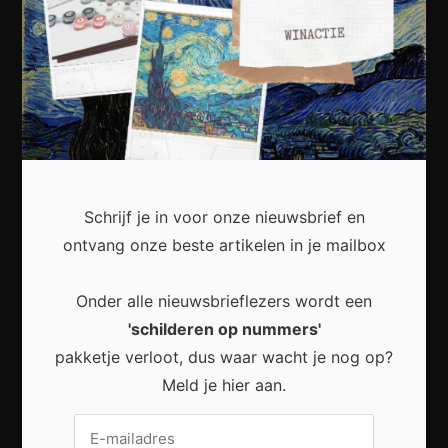
Kunst
Cultuur
Muziek
Lichaam en Geest
Reizen
Wonen
Schrijf je in voor onze nieuwsbrief en
Business
ontvang onze beste artikelen in je mailbox
Financieel
Onder alle nieuwsbrieflezers wordt een
Varia
'schilderen op nummers'
pakketje verloot, dus waar wacht je nog op?
Meest recent
Meld je hier aan.