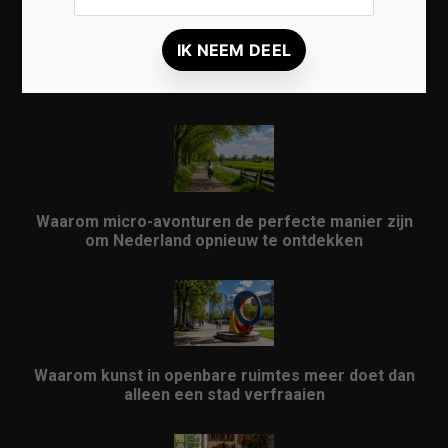
Waarom een thuisbatterij steeds interessanter
wordt voor Nederlandse huishoudens
Waarom micro-avonturen de perfecte manier zijn
om Nederland opnieuw te ontdekken
Waarom kunst in openbare ruimtes meer doet dan
alleen een stad verfraaien