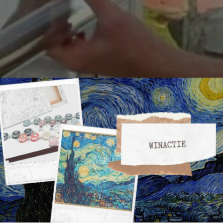
, badkamermeubels, tafels en deuren. Dat is de plakfolie van
orden op tafelpoten, bureaukastjes en kluisjes. Met plakfolie k
…
lees dit artikel