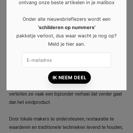
ontvang onze beste artikelen in je mailbox
Bovendien inspireren ze nieuwe generaties makers.
Onder alle nieuwsbrieflezers wordt een
Daardoor blijft het verleden verbonden met de
'schilderen op nummers'
toekomst.
pakketje verloot, dus waar wacht je nog op?
Meld je hier aan.
Conclusie
Vakmanschap en ambacht beleven een sterke
herwaardering. Handgemaakte producten combineren
kwaliteit, creativiteit en authenticiteit. Bovendien
vertellen ze vaak een bijzonder verhaal dat verder gaat
dan het eindproduct.
Door lokale makers te ondersteunen, restauratie te
waarderen en traditionele technieken levend te houden,