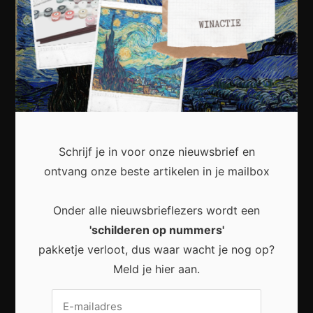
Kunst
Cultuur
Muziek
Lichaam en Geest
Reizen
Wonen
Schrijf je in voor onze nieuwsbrief en
Business
ontvang onze beste artikelen in je mailbox
Financieel
Onder alle nieuwsbrieflezers wordt een
Varia
'schilderen op nummers'
pakketje verloot, dus waar wacht je nog op?
Meest recent
Meld je hier aan.