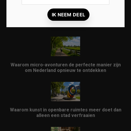
Waarom een thuisbatterij steeds interessanter
wordt voor Nederlandse huishoudens
Waarom micro-avonturen de perfecte manier zijn
om Nederland opnieuw te ontdekken
Waarom kunst in openbare ruimtes meer doet dan
alleen een stad verfraaien