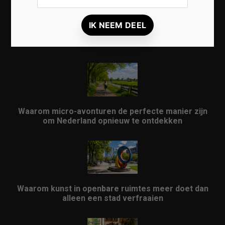
Waarom een thuisbatterij steeds interessanter
wordt voor Nederlandse huishoudens
Waarom micro-avonturen de perfecte manier zijn
om Nederland opnieuw te ontdekken
Waarom kunst in openbare ruimtes meer doet dan
alleen een stad verfraaien