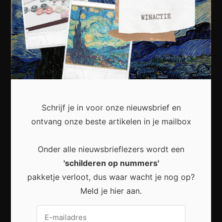
Kunst
Cultuur
Muziek
Lichaam en Geest
Reizen
Wonen
Schrijf je in voor onze nieuwsbrief en
Business
ontvang onze beste artikelen in je mailbox
Financieel
Onder alle nieuwsbrieflezers wordt een
Varia
'schilderen op nummers'
pakketje verloot, dus waar wacht je nog op?
Meest recent
Meld je hier aan.