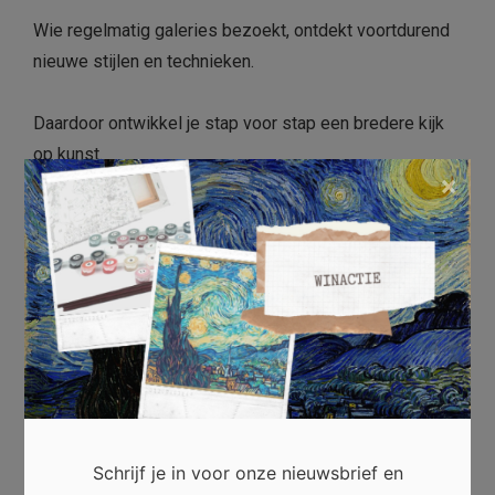
Wie regelmatig galeries bezoekt, ontdekt voortdurend
nieuwe stijlen en technieken.
Daardoor ontwikkel je stap voor stap een bredere kijk
op kunst.
×
Bovendien leer je verschillende kunstenaars kennen en
krijg je meer waardering voor hun vakmanschap.
Die nieuwsgierigheid maakt ieder galeriebezoek
opnieuw de moeite waard.
Conclusie
Lokale kunstgaleries vormen een waardevolle
Schrijf je in voor onze nieuwsbrief en