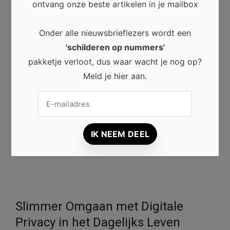
ontmoetingsplaats voor kunstenaars, verzamelaars en
ontvang onze beste artikelen in je mailbox
kunstliefhebbers. Ze bieden ruimte aan nieuw talent,
stimuleren culturele activiteiten en maken kunst
Onder alle nieuwsbrieflezers wordt een
toegankelijk voor een breed publiek.
'schilderen op nummers'
pakketje verloot, dus waar wacht je nog op?
Daarnaast zorgen persoonlijke ontmoetingen,
Meld je hier aan.
inspirerende tentoonstellingen en deskundig advies
ervoor dat bezoekers kunst op een diepere manier
beleven. Wie regelmatig een galerie bezoekt, ontdekt
niet alleen bijzondere kunstwerken, maar draagt ook bij
aan een levendige en creatieve kunstwereld.
Slimmer Omgaan met Digitale
Privacy in het Dagelijks Leven