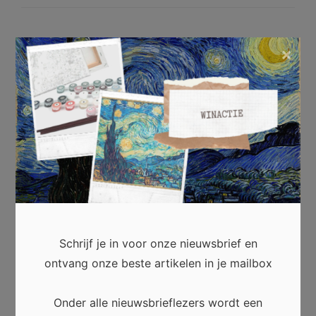
×
Waarom gestolen kunst kopen als
Schrijf je in voor onze nieuwsbrief en
je het toch aan niemand kunt
ontvang onze beste artikelen in je mailbox
tonen?
Onder alle nieuwsbrieflezers wordt een
Het lijkt zo onlogisch: kunst stelen die je niet kunt tonen