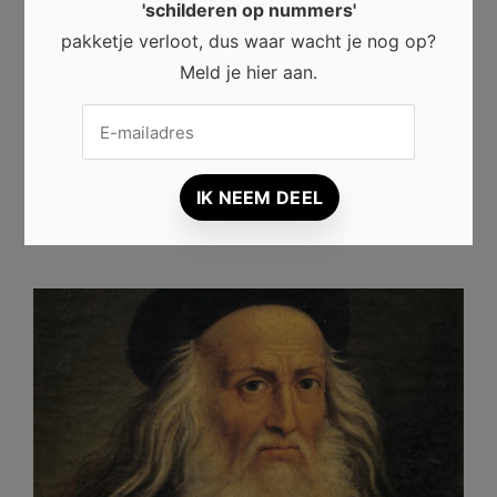
'schilderen op nummers'
of verkopen. Toch verdwijnen er regelmatig
pakketje verloot, dus waar wacht je nog op?
wereldberoemde schilderijen. Wij vroegen ons af
Meld je hier aan.
waarom mensen kunst stelen en gestolen kunst kopen
als ze deze vervolgens toch verborgen moeten houden
en …
lees dit artikel