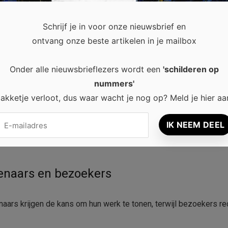
Schrijf je in voor onze nieuwsbrief en
ontvang onze beste artikelen in je mailbox
Onder alle nieuwsbrieflezers wordt een
'schilderen op
of bekende internationale kunstenaars. Toch begint het verhaal 
nummers'
l tussen makers en bezoekers. Bovendien bieden ze een podium 
akketje verloot, dus waar wacht je nog op? Meld je hier aa
lleen het bekijken van schilderijen of sculpturen. Je ontdekt ni
enaars en bezoekers
ars krijgen de kans om hun werk te tonen, terwijl bezoekers re