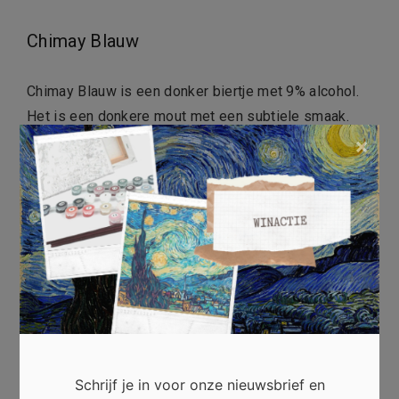
Chimay Blauw
Chimay Blauw is een donker biertje met 9% alcohol.
Het is een donkere mout met een subtiele smaak.
Als je goed proeft, proef je zelfs een vleugje
×
karamel en toffee. Dat geeft deze koning van Chimay
een verrassende smaak!
Wist je dat je Chimay Blauw ook kunt laten rijpen?
Wie het bier wat langer laat liggen, krijgt daar een wat
zoeter en zachter drankje voor terug. Dat is je geduld
meer dan waard!
Orval
Schrijf je in voor onze nieuwsbrief en