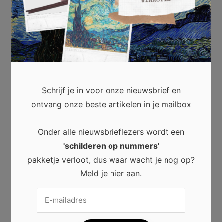
E-mail
*
Site
Schrijf je in voor onze nieuwsbrief en
ontvang onze beste artikelen in je mailbox
Mijn naam, e-mail en site opslaan in deze
browser voor de volgende keer wanneer ik
Onder alle nieuwsbrieflezers wordt een
een reactie plaats.
'schilderen op nummers'
pakketje verloot, dus waar wacht je nog op?
Meld je hier aan.