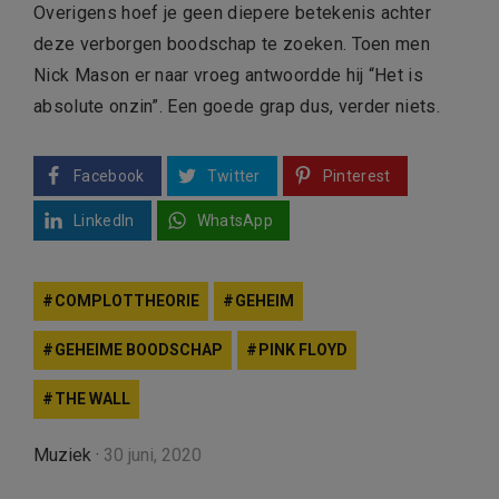
Overigens hoef je geen diepere betekenis achter
deze verborgen boodschap te zoeken. Toen men
Nick Mason er naar vroeg antwoordde hij “Het is
absolute onzin”. Een goede grap dus, verder niets.
Facebook
Twitter
Pinterest
LinkedIn
WhatsApp
COMPLOTTHEORIE
GEHEIM
GEHEIME BOODSCHAP
PINK FLOYD
THE WALL
Muziek
·
30 juni, 2020