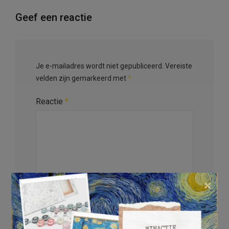
Geef een reactie
Je e-mailadres wordt niet gepubliceerd.
Vereiste
velden zijn gemarkeerd met
*
Reactie
*
×
Naam
*