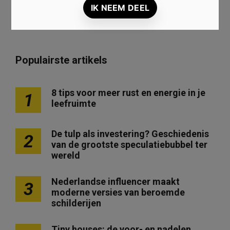
Populairste artikels
8 tips voor meer rust en energie in je
1
leefruimte
De tulp als investering? Geschiedenis
2
van de grootste speculatiebubbel ter
wereld
Nederlandse influencer maakt
3
moderne versies van beroemde
schilderijen
Tiny houses: de voor- en nadelen