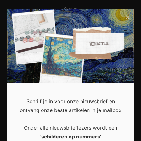
Wonen
×
Business
Financieel
Varia
Meest recent
Schrijf je in voor onze nieuwsbrief en
Waarom een thuisbatterij steeds interessanter
ontvang onze beste artikelen in je mailbox
wordt voor Nederlandse huishoudens
Onder alle nieuwsbrieflezers wordt een
'schilderen op nummers'