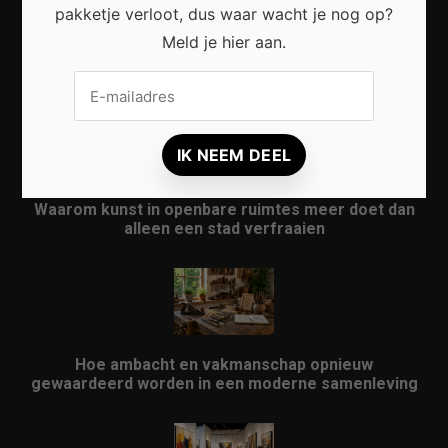
pakketje verloot, dus waar wacht je nog op?
Meld je hier aan.
Waarom micro-avonturen de perfecte manier zijn
om Nederland opnieuw te ontdekken
Waarom kunst in openbare ruimtes meer doet dan
alleen een stad verfraaien
Hoe ambacht en vakmanschap opnieuw
gewaardeerd worden in een moderne samenleving