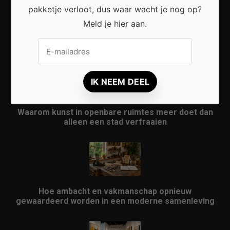
pakketje verloot, dus waar wacht je nog op?
Meld je hier aan.
Waarom micro-avonturen de perfecte manier zijn
om Nederland opnieuw te ontdekken
Waarom kunst in openbare ruimtes meer doet dan
alleen een stad verfraaien
Hoe ambacht en vakmanschap opnieuw
gewaardeerd worden in een moderne samenleving