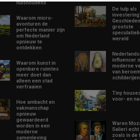
huishoudens
De tulp als
investering
Waarom micro-
Geschieden
avonturen de
grootste
perfecte manier zijn
speculatieb
om Nederland
wereld
opnieuw te
ontdekken
Nederlands
influencer 
Waarom kunst in
moderne ve
openbare ruimtes
van beroe
meer doet dan
schilderijen
alleen een stad
verfraaien
Tiny houses
voor- en na
Hoe ambacht en
vakmanschap
opnieuw
gewaardeerd
Waren Moza
worden in een
Salieri echt
moderne
zoals in de 
samenleving