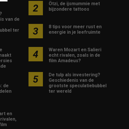
Ötzi, de ijsmummie met
2
bijzondere tattoos
?
is van de
8 tips voor meer rust en
3
ubbel ter
energie in je leefruimte
Waren Mozart en Salieri
e
4
echt rivalen, zoals in de
maakt
film Amadeus?
rsies
mde
De tulp als investering?
5
Geschiedenis van de
grootste speculatiebubbel
: de
ter wereld
delen
rt en
 rivalen,
film