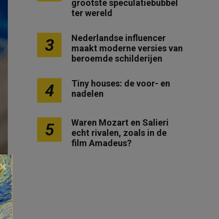
grootste speculatiebubbel
ter wereld
Nederlandse influencer
3
maakt moderne versies van
beroemde schilderijen
Tiny houses: de voor- en
4
nadelen
Waren Mozart en Salieri
5
echt rivalen, zoals in de
film Amadeus?
×