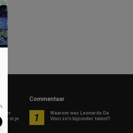
Commentaar
n.
 meer
Waarom was Leonardo Da
1
gie in je
Vinci zo’n bijzonder talent?