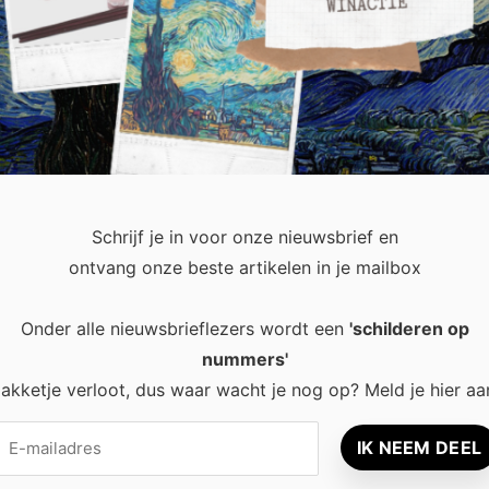
we met zijn allen ook steeds meer online aankopen. Maar als je
geld kan dat natuurlijk niet. De financiële wereld had …
lees dit
Schrijf je in voor onze nieuwsbrief en
ontvang onze beste artikelen in je mailbox
Onder alle nieuwsbrieflezers wordt een
'schilderen op
nummers'
recent
Popular
akketje verloot, dus waar wacht je nog op? Meld je hier aa
Waarom een
8 tips voor
thuisbatterij steeds
rust en ener
interessanter wordt
leefruimte
voor Nederlandse