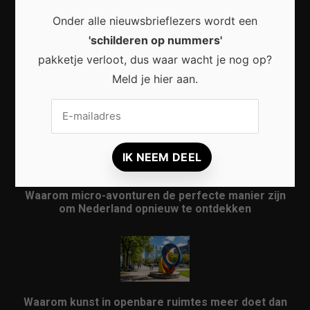
Onder alle nieuwsbrieflezers wordt een
'schilderen op nummers'
pakketje verloot, dus waar wacht je nog op?
Meld je hier aan.
Waarom een thuisbatterij steeds interessanter
wordt voor Nederlandse huishoudens
Waarom micro-avonturen de perfecte manier zijn
om Nederland opnieuw te ontdekken
Waarom kunst in openbare ruimtes meer doet dan