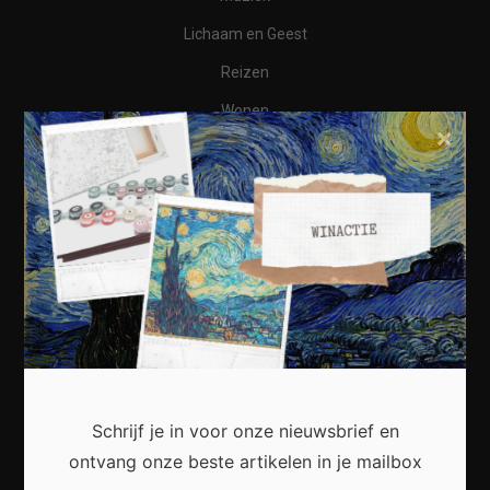
Lichaam en Geest
Reizen
Wonen
×
Business
Financieel
Varia
Meest recent
Schrijf je in voor onze nieuwsbrief en
Kunst in huis: zo creëer je een persoonlijke en
ontvang onze beste artikelen in je mailbox
inspirerende leefruimte