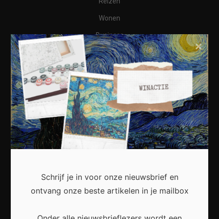
Reizen
Wonen
Business
×
Financieel
Varia
Meest recent
Kunst in huis: zo creëer je een persoonlijke en
Schrijf je in voor onze nieuwsbrief en
inspirerende leefruimte
ontvang onze beste artikelen in je mailbox
Onder alle nieuwsbrieflezers wordt een