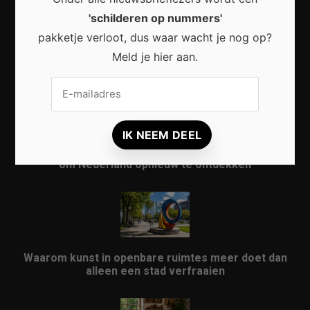
'schilderen op nummers'
pakketje verloot, dus waar wacht je nog op?
Waarom een thuisbatterij steeds interessanter
Meld je hier aan.
wordt voor Nederlandse huishoudens
Waarom micro-avonturen de perfecte manier zijn
om Nederland opnieuw te ontdekken
Waarom kunst in openbare ruimtes meer doet dan
alleen een stad verfraaien