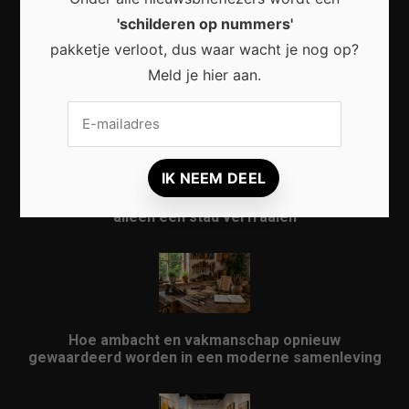
'schilderen op nummers'
pakketje verloot, dus waar wacht je nog op?
Waarom micro-avonturen de perfecte manier zijn
Meld je hier aan.
om Nederland opnieuw te ontdekken
Waarom kunst in openbare ruimtes meer doet dan
alleen een stad verfraaien
Hoe ambacht en vakmanschap opnieuw
gewaardeerd worden in een moderne samenleving