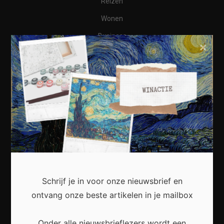
Reizen
Wonen
Business
×
Financieel
Varia
Meest recent
Waarom een thuisbatterij steeds interessanter
Schrijf je in voor onze nieuwsbrief en
wordt voor Nederlandse huishoudens
ontvang onze beste artikelen in je mailbox
Onder alle nieuwsbrieflezers wordt een