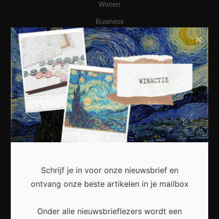
Wonen
Business
×
Financieel
Varia
Meest recent
Waarom een thuisbatterij steeds interessanter
Schrijf je in voor onze nieuwsbrief en
wordt voor Nederlandse huishoudens
ontvang onze beste artikelen in je mailbox
Onder alle nieuwsbrieflezers wordt een