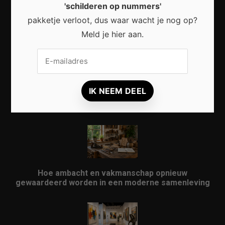
'schilderen op nummers'
Waarom micro-avonturen de perfecte manier zijn
pakketje verloot, dus waar wacht je nog op?
om Nederland opnieuw te ontdekken
Meld je hier aan.
Waarom kunst in openbare ruimtes meer doet dan
alleen een stad verfraaien
Hoe ambacht en vakmanschap opnieuw
gewaardeerd worden in een moderne samenleving