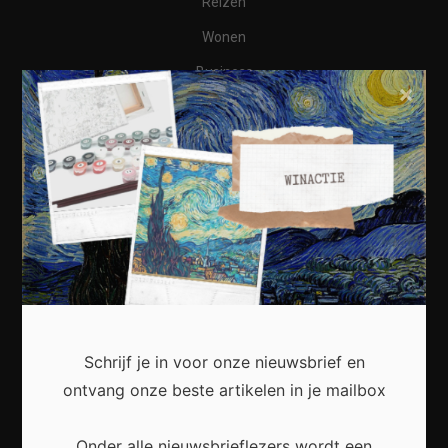
Reizen
Wonen
Business
×
Financieel
Varia
Meest recent
Waarom een thuisbatterij steeds interessanter
Schrijf je in voor onze nieuwsbrief en
wordt voor Nederlandse huishoudens
ontvang onze beste artikelen in je mailbox
Onder alle nieuwsbrieflezers wordt een