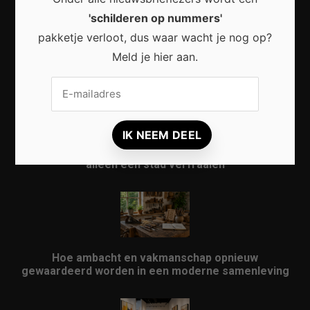
'schilderen op nummers'
pakketje verloot, dus waar wacht je nog op?
Waarom micro-avonturen de perfecte manier zijn
Meld je hier aan.
om Nederland opnieuw te ontdekken
Waarom kunst in openbare ruimtes meer doet dan
alleen een stad verfraaien
Hoe ambacht en vakmanschap opnieuw
gewaardeerd worden in een moderne samenleving