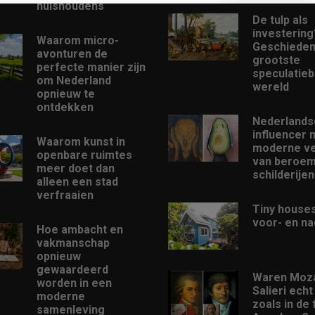
huishoudens
De tulp als
investering
Waarom micro-
Geschieden
avonturen de
grootste
perfecte manier zijn
speculatieb
om Nederland
wereld
opnieuw te
ontdekken
Nederlands
influencer 
Waarom kunst in
moderne ve
openbare ruimtes
van beroe
meer doet dan
schilderijen
alleen een stad
verfraaien
Tiny houses
voor- en na
Hoe ambacht en
vakmanschap
opnieuw
gewaardeerd
Waren Moza
worden in een
Salieri echt
moderne
zoals in de 
samenleving