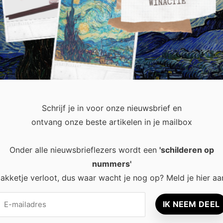
en wespennest aantreft in huis of in de tuin, wil je deze graag
ct contact op met een professionele wespenbestrijder. Het is
Schrijf je in voor onze nieuwsbrief en
ontvang onze beste artikelen in je mailbox
Onder alle nieuwsbrieflezers wordt een
'schilderen op
nummers'
recent
Popular
akketje verloot, dus waar wacht je nog op? Meld je hier aa
Waarom een
8 tips voor
thuisbatterij steeds
rust en ener
interessanter wordt
leefruimte
voor Nederlandse