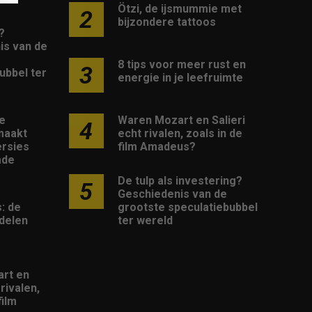
Ötzi, de ijsmummie met
2
bijzondere tattoos
?
is van de
8 tips voor meer rust en
3
ubbel ter
energie in je leefruimte
Waren Mozart en Salieri
e
4
echt rivalen, zoals in de
maakt
film Amadeus?
rsies
mde
De tulp als investering?
5
Geschiedenis van de
grootste speculatiebubbel
: de
ter wereld
delen
rt en
 rivalen,
film