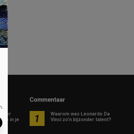
Commentaar
n.
 meer
Waarom was Leonardo Da
1
gie in je
Vinci zo’n bijzonder talent?