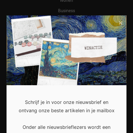
Wonen
Business
×
Financieel
Varia
Meest recent
Waarom een thuisbatterij steeds interessanter
wordt voor Nederlandse huishoudens
Schrijf je in voor onze nieuwsbrief en
ontvang onze beste artikelen in je mailbox
Onder alle nieuwsbrieflezers wordt een