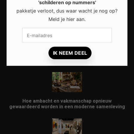
'schilderen op nummers'
Waarom micro-avonturen de perfecte manier zijn
pakketje verloot, dus waar wacht je nog op?
om Nederland opnieuw te ontdekken
Meld je hier aan.
Waarom kunst in openbare ruimtes meer doet dan
alleen een stad verfraaien
Hoe ambacht en vakmanschap opnieuw
gewaardeerd worden in een moderne samenleving