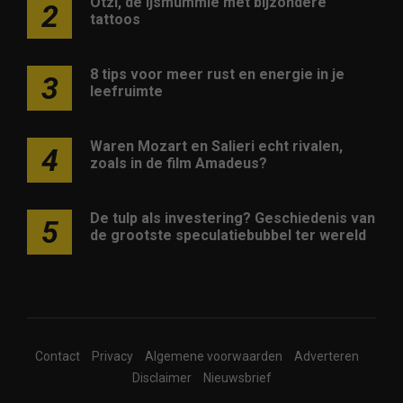
Ötzi, de ijsmummie met bijzondere
2
tattoos
8 tips voor meer rust en energie in je
3
leefruimte
Waren Mozart en Salieri echt rivalen,
4
zoals in de film Amadeus?
De tulp als investering? Geschiedenis van
5
de grootste speculatiebubbel ter wereld
Contact
Privacy
Algemene voorwaarden
Adverteren
Disclaimer
Nieuwsbrief