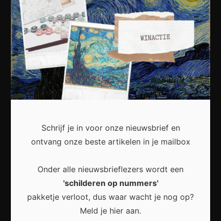
Waarom kunst in openbare ruimtes meer doet dan
alleen een stad verfraaien
Hoe ambacht en vakmanschap opnieuw
gewaardeerd worden in een moderne samenleving
Schrijf je in voor onze nieuwsbrief en
ontvang onze beste artikelen in je mailbox
Waarom lokale kunstgaleries een onmisbare rol
spelen in de kunstwereld
Onder alle nieuwsbrieflezers wordt een
'schilderen op nummers'
pakketje verloot, dus waar wacht je nog op?
Popular
Meld je hier aan.