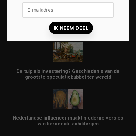
8 tips voor meer rust en energie in je leefruimte
De tulp als investering? Geschiedenis van de
grootste speculatiebubbel ter wereld
Nederlandse influencer maakt moderne versies
van beroemde schilderijen