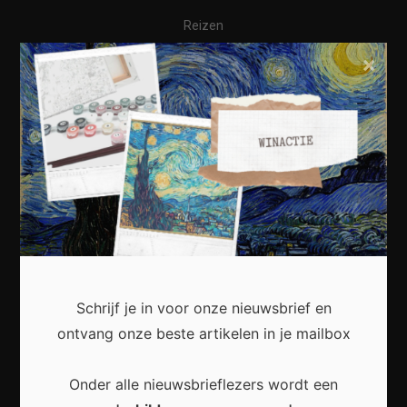
Reizen
Wonen
×
Business
Financieel
Varia
Meest recent
Schrijf je in voor onze nieuwsbrief en
ontvang onze beste artikelen in je mailbox
Waarom een thuisbatterij steeds interessanter
wordt voor Nederlandse huishoudens
Onder alle nieuwsbrieflezers wordt een