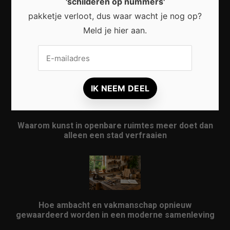
'schilderen op nummers'
pakketje verloot, dus waar wacht je nog op?
Meld je hier aan.
Waarom micro-avonturen de perfecte manier zijn
om Nederland opnieuw te ontdekken
Waarom kunst in openbare ruimtes meer doet dan
alleen een stad verfraaien
Hoe ambacht en vakmanschap opnieuw
gewaardeerd worden in een moderne samenleving