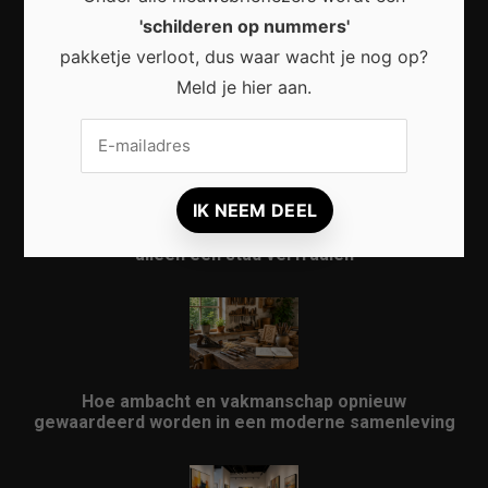
'schilderen op nummers'
pakketje verloot, dus waar wacht je nog op?
Waarom micro-avonturen de perfecte manier zijn
om Nederland opnieuw te ontdekken
Meld je hier aan.
Waarom kunst in openbare ruimtes meer doet dan
alleen een stad verfraaien
Hoe ambacht en vakmanschap opnieuw
gewaardeerd worden in een moderne samenleving