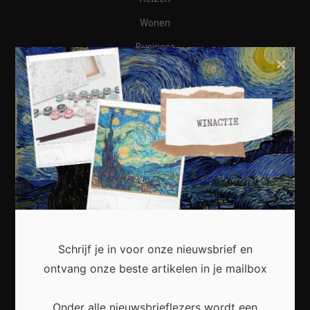
Wonen
Business
×
Financieel
Varia
Meest recent
Waarom een thuisbatterij steeds interessanter
Schrijf je in voor onze nieuwsbrief en
wordt voor Nederlandse huishoudens
ontvang onze beste artikelen in je mailbox
Onder alle nieuwsbrieflezers wordt een