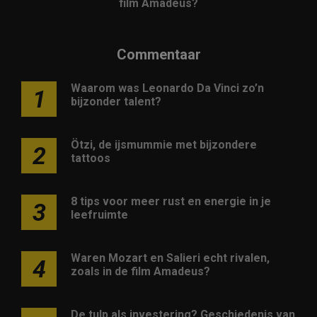
film Amadeus?
Commentaar
Waarom was Leonardo Da Vinci zo’n
1
bijzonder talent?
Ötzi, de ijsmummie met bijzondere
2
tattoos
8 tips voor meer rust en energie in je
3
leefruimte
Waren Mozart en Salieri echt rivalen,
4
zoals in de film Amadeus?
De tulp als investering? Geschiedenis van