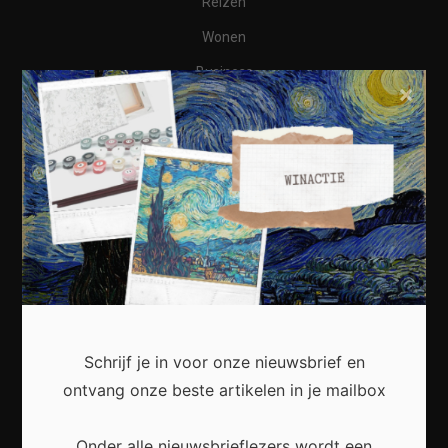
Reizen
Wonen
Business
×
Financieel
Varia
Meest recent
Waarom een thuisbatterij steeds interessanter
Schrijf je in voor onze nieuwsbrief en
wordt voor Nederlandse huishoudens
ontvang onze beste artikelen in je mailbox
Onder alle nieuwsbrieflezers wordt een