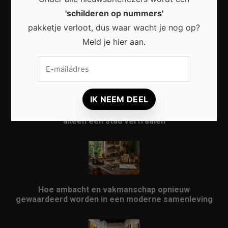
'schilderen op nummers'
pakketje verloot, dus waar wacht je nog op?
Waarom micro-avonturen de perfecte manier zijn
Meld je hier aan.
om Nederland opnieuw te ontdekken
Waarom kunst in openbare ruimtes meer doet dan
alleen een stad verfraaien
Hoe ambacht en vakmanschap opnieuw
gewaardeerd worden in een moderne samenleving